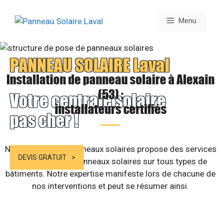
Aller
au
Menu
contenu
PANNEAU SOLAIRE Laval
Installation de panneau solaire à Alexain
(53) :
Votre centrale solaire
installateurs certifiés
pas cher !
Notre société de panneaux solaires propose des services
DEVIS GRATUIT
d’installation de panneaux solaires sur tous types de
bâtiments. Notre expertise manifeste lors de chacune de
nos interventions et peut se résumer ainsi.