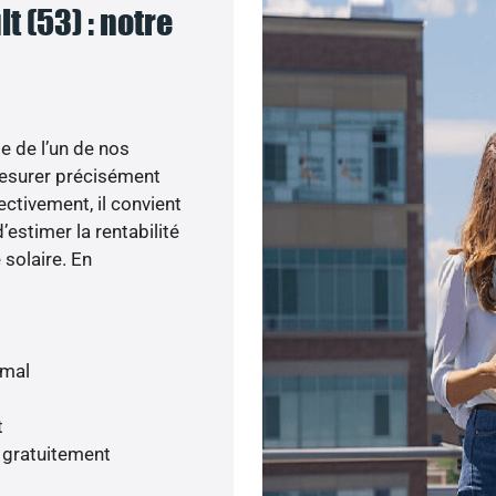
t (53) : notre
e de l’un de nos
esurer précisément
ectivement, il convient
’estimer la rentabilité
 solaire. En
imal
t
s gratuitement