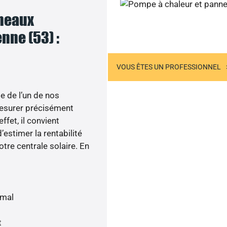
nneaux
Joignez-nous
nne (53) :
US ÊTES UN PARTICULIER
VOUS ÊTES UN PROFESSIONNEL
e de l’un de nos
esurer précisément
ffet, il convient
’estimer la rentabilité
otre centrale solaire. En
imal
t