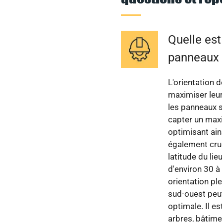
Quelle est
panneaux 
L'orientation 
maximiser leur
les panneaux s
capter un maxi
optimisant ains
également cruc
latitude du lie
d'environ 30 
orientation pl
sud-ouest peu
optimale. Il e
arbres, bâtime