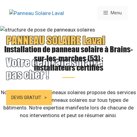
Aller
au
Menu
contenu
PANNEAU SOLAIRE Laval
Installation de panneau solaire à Brains-
sur-les-marches (53) :
Votre centrale solaire
installateurs certifiés
pas cher !
Notre structure de panneaux solaires propose des services
DEVIS GRATUIT
d’installation de panneaux solaires sur tous types de
bâtiments. Notre expertise manifeste lors de chacune de
nos interventions et peut se résumer ainsi.