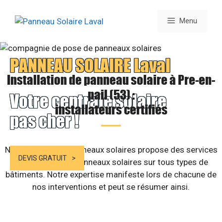
Aller
au
Menu
contenu
PANNEAU SOLAIRE Laval
Installation de panneau solaire à Pre-en-
pail (53) :
Votre centrale solaire
installateurs certifiés
pas cher !
Notre société de panneaux solaires propose des services
DEVIS GRATUIT
d’installation de panneaux solaires sur tous types de
bâtiments. Notre expertise manifeste lors de chacune de
nos interventions et peut se résumer ainsi.