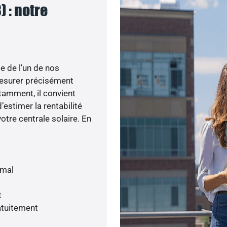
) : notre
e de l’un de nos
esurer précisément
otamment, il convient
’estimer la rentabilité
otre centrale solaire. En
imal
t
atuitement