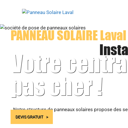
Aller
au
contenu
PANNEAU SOLAIRE Laval
Insta
Votre centra
pas cher !
Notre structure de panneaux solaires propose des ser
DEVIS GRATUIT