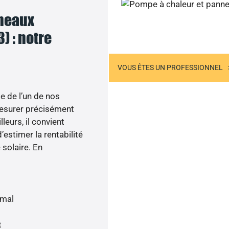
nneaux
Joignez-nous
) : notre
US ÊTES UN PARTICULIER
VOUS ÊTES UN PROFESSIONNEL
e de l’un de nos
esurer précisément
lleurs, il convient
’estimer la rentabilité
 solaire. En
imal
t