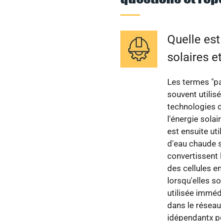
Quelle est
solaires e
Les termes "pa
souvent utilis
technologies d
l'énergie solai
est ensuite ut
d'eau chaude s
convertissent 
des cellules e
lorsqu'elles so
utilisée imméd
dans le réseau
idépendantx po