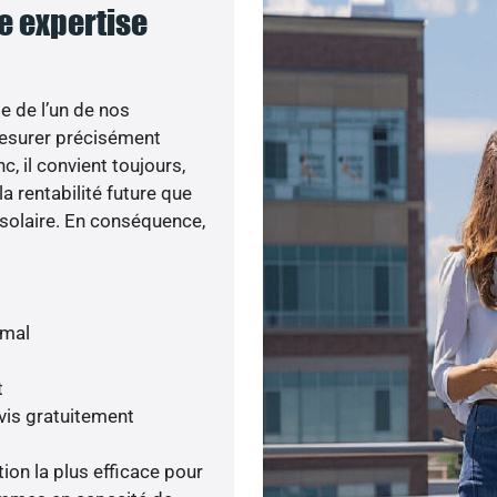
re expertise
e de l’un de nos
esurer précisément
c, il convient toujours,
a rentabilité future que
 solaire. En conséquence,
imal
t
vis gratuitement
tion la plus efficace pour