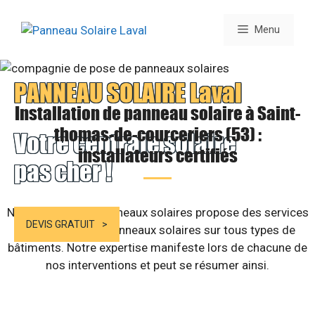
Aller
au
Menu
contenu
PANNEAU SOLAIRE Laval
Installation de panneau solaire à Saint-
thomas-de-courceriers (53) :
Votre centrale solaire
installateurs certifiés
pas cher !
Notre société de panneaux solaires propose des services
DEVIS GRATUIT
d’installation de panneaux solaires sur tous types de
bâtiments. Notre expertise manifeste lors de chacune de
nos interventions et peut se résumer ainsi.