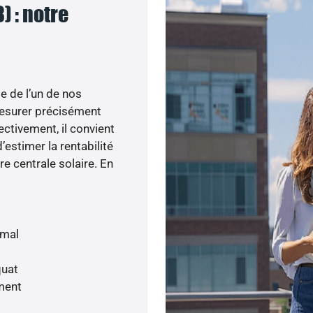
) : notre
e de l’un de nos
esurer précisément
ectivement, il convient
’estimer la rentabilité
re centrale solaire. En
imal
quat
ment