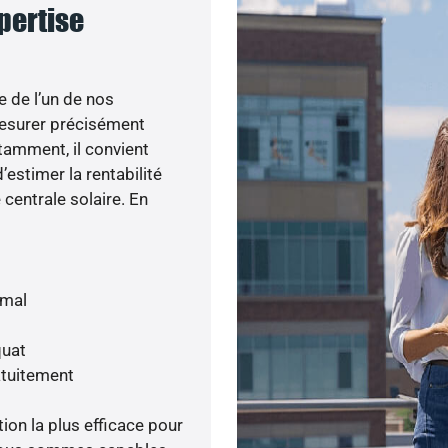
xpertise
e de l’un de nos
esurer précisément
otamment, il convient
’estimer la rentabilité
centrale solaire. En
imal
quat
atuitement
tion la plus efficace pour