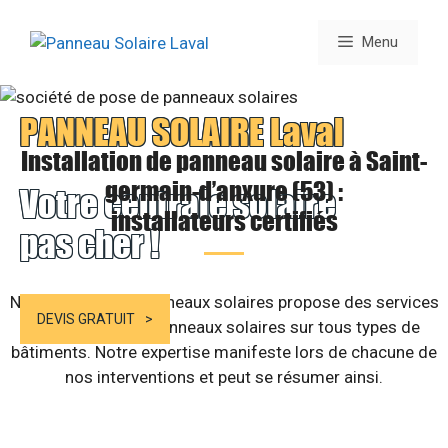
Aller
au
Menu
contenu
PANNEAU SOLAIRE Laval
Installation de panneau solaire à Saint-
germain-d’anxure (53) :
Votre centrale solaire
installateurs certifiés
pas cher !
Notre société de panneaux solaires propose des services
DEVIS GRATUIT
d’installation de panneaux solaires sur tous types de
bâtiments. Notre expertise manifeste lors de chacune de
nos interventions et peut se résumer ainsi.